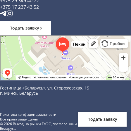
+375 29 349 40 72
349
телефон
+375 17 237 43 52
40
72.
Ваш
E-
Подать заявку
вопрос
mail
по
Пекин
теме
Гостиница в Минске
семинара
Условие
Я даю согласие на
Генеральный
обработку моих
персональных
Ваш
данных в
Гостиница «Беларусь», ул. Сторожевская, 15
соответствии c
вопрос
Политикой
г. Минск, Беларусь
по
конфиденциальности
теме
семинара
Отправить
Политика конфиденциальности
Подать заявку
Все права защищены
© 2026 Выход на рынки ЕАЭС, преференции в госзакупках в Республике
Беларусь